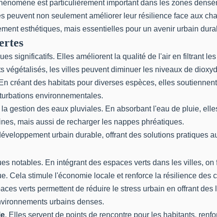
e phénomène est particulièrement important dans les zones densé
lles peuvent non seulement améliorer leur résilience face aux c
lement esthétiques, mais essentielles pour un avenir urbain dura
ertes
s significatifs. Elles améliorent la qualité de l'air en filtrant le
oits végétalisés, les villes peuvent diminuer les niveaux de diox
 En créant des habitats pour diverses espèces, elles soutienne
erturbations environnementales.
 la gestion des eaux pluviales. En absorbant l'eau de pluie, elle
ines, mais aussi de recharger les nappes phréatiques.
 développement urbain durable, offrant des solutions pratiques
notables. En intégrant des espaces verts dans les villes, on 
e. Cela stimule l'économie locale et renforce la résilience de
aces verts permettent de réduire le stress urbain en offrant des 
environnements urbains denses.
le
. Elles servent de points de rencontre pour les habitants, r