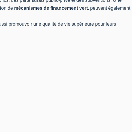
blics, des partenariats public-privé et des subventions. Une
ation de
mécanismes de financement vert
, peuvent également
ussi promouvoir une qualité de vie supérieure pour leurs